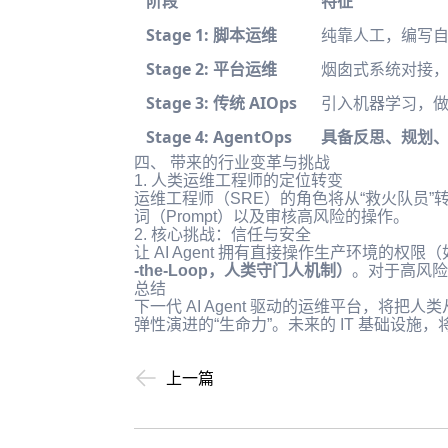
阶段
特征
Stage 1: 脚本运维
纯靠人工，编写
Stage 2: 平台运维
烟囱式系统对接
Stage 3: 传统 AIOps
引入机器学习，
Stage 4: AgentOps
具备反思、规划
四、 带来的行业变革与挑战
1. 人类运维工程师的定位转变
运维工程师（SRE）的角色将从“救火队员”转
词（Prompt）以及审核高风险的操作。
2. 核心挑战：信任与安全
让 AI Agent 拥有直接操作生产环境
-the-Loop，人类守门人机制）
。对于高风险
总结
下一代 AI Agent 驱动的运维平台，将
弹性演进的“生命力”。未来的 IT 基础设施
上一篇