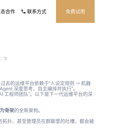
生态合作
联系方式
免费试用
？
：
5
过去的运维平台依赖于“人设定规则 -> 机器
标 -> Agent 深度思考、自主编排并执行”。
I 工程师团队”。以下是下一代运维平台的深
架为骨架
的全新架构。
业务拓扑、甚至管理员在群聊里的吐槽，都会被