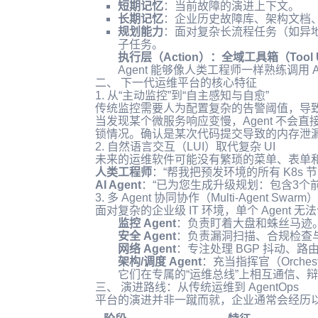
短期记忆
：当前故障的演进上下文。
长期记忆
：企业历史故障库、架构文档、
规划能力
：面对复杂长流程任务（如异地
子任务。
执行层（Action）：全域工具箱（Tool 
Agent 能够像人类工程师一样熟练调用 API
二、 下一代运维平台的核心特征
1. 从“主动监控”到“自主感知与自愈”
传统监控需要人为配置复杂的告警阈值，导致“告
当发现某个微服务响应变慢，Agent 不会
锁情况。确认是某次代码提交导致的内存泄
2. 自然语言交互（LUI）取代复杂 UI
未来的运维软件可能没有繁琐的菜单、表单和
人类工程师
：“帮我把预发环境的所有 K8s
AI Agent
：“已为您生成升级规划：包含3个
3. 多 Agent 协同协作（Multi-Agent Swarm）
面对复杂的企业级 IT 环境，单个 Agen
监控 Agent
：负责盯着大盘和蛛丝马迹
安全 Agent
：负责漏洞扫描、合规检查
网络 Agent
：专注处理 BGP 抖动、路
架构/调度 Agent
：充当指挥官（Orches
它们在专属的“运维总线”上相互通信、
三、 演进路线：从传统运维到 AgentOps
平台的演进并非一蹴而就，企业通常会经历