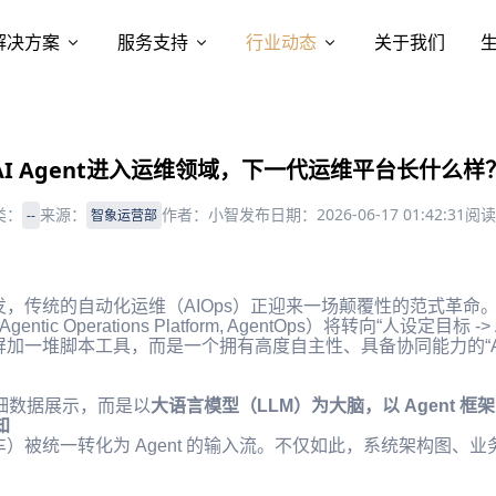
解决方案
服务支持
行业动态
关于我们
AI Agent进入运维领域，下一代运维平台长什么样
类：
来源：
作者：
小智
发布日期：
2026-06-17 01:42:31
阅读
--
智象运营部
的爆发，传统的自动化运维（AIOps）正迎来一场颠覆性的范式革命。
ntic Operations Platform, AgentOps）将转向“人设定目
加一堆脚本工具，而是一个拥有高度自主性、具备协同能力的“A
明细数据展示，而是以
大语言模型（LLM）为大脑，以 Agent 框
知
）被统一转化为 Agent 的输入流。不仅如此，系统架构图、