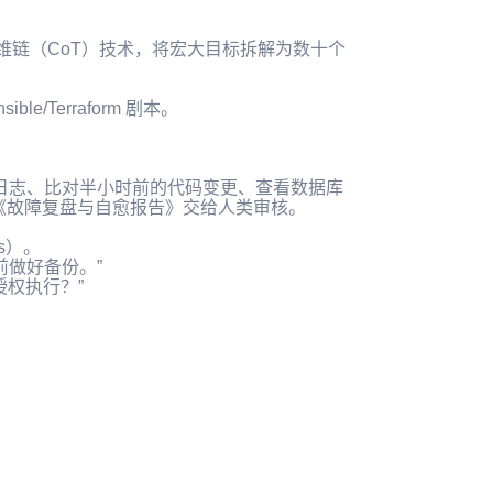
思维链（CoT）技术，将宏大目标拆解为数十个
e/Terraform 剧本。
日志、比对半小时前的代码变更、查看数据库
《故障复盘与自愈报告》交给人类审核。
s）。
前做好备份。”
授权执行？”