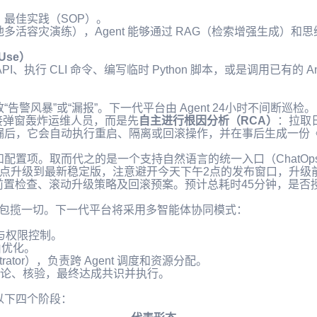
最佳实践（SOP）。
多活容灾演练），Agent 能够通过 RAG（检索增强生成）和
Use）
、执行 CLI 命令、编写临时 Python 脚本，或是调用已有的 Ansibl
警风暴”或“漏报”。下一代平台由 Agent 24小时不间断巡检。
直接弹窗轰炸运维人员，而是先
自主进行根因分析（RCA）
：拉取
漏后，它会自动执行重启、隔离或回滚操作，并在事后生成一份
配置项。取而代之的是一个支持自然语言的统一入口（ChatOp
 节点升级到最新稳定版，注意避开今天下午2点的发布窗口，升级
前置检查、滚动升级策略及回滚预案。预计总耗时45分钟，是否
t 无法包揽一切。下一代平台将采用多智能体协同模式：
。
与权限控制。
由优化。
trator），负责跨 Agent 调度和资源分配。
辩论、核验，最终达成共识并执行。
以下四个阶段：