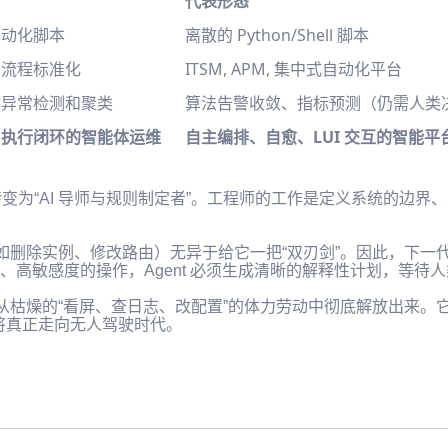
代表形态
自动化脚本
离散的 Python/Shell 脚本
，流程标准化
ITSM, APM, 集中式自动化平台
做异常检测和聚类
算法告警收敛、指标预测（仍需人类
、执行闭环的智能体运维
自主编排、自愈、LUI 交互的智能平
变为“AI 导师与规则制定者”。工程师的工作是定义系统的边界、S
的权限（如删除实例、修改路由）无异于给它一把“双刃剑”。因此，下
、高敏感度的操作，Agent 必须生成清晰的解释性计划，等待人
把人类从枯燥的“看屏、查日志、改配置”的体力劳动中彻底解放出来
，将真正走向无人驾驶时代。